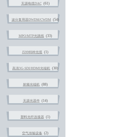
(61)
无源电缆DAC
(54)
波分复用器DWDM/CWDM
(33)
MPO/MTP光跳线
(1)
J599特种光缆
(30)
高清3G-SDI/HDMI光端机
(88)
射频光端机
(14)
无源光器件
(1)
塑料光纤连接器
(2)
空气传输设备