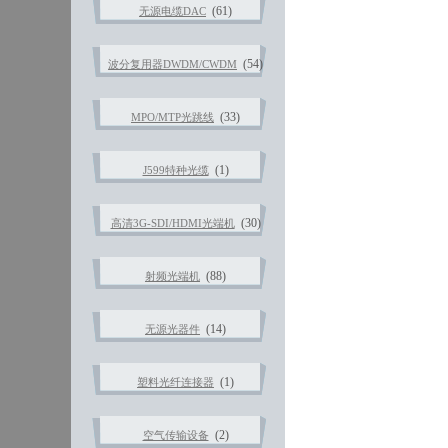
(61)
无源电缆DAC
(54)
波分复用器DWDM/CWDM
(33)
MPO/MTP光跳线
(1)
J599特种光缆
(30)
高清3G-SDI/HDMI光端机
(88)
射频光端机
(14)
无源光器件
(1)
塑料光纤连接器
(2)
空气传输设备