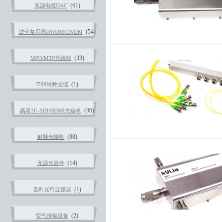
(61)
无源电缆DAC
(54)
波分复用器DWDM/CWDM
(33)
MPO/MTP光跳线
(1)
J599特种光缆
(30)
高清3G-SDI/HDMI光端机
(88)
射频光端机
(14)
无源光器件
(1)
塑料光纤连接器
(2)
空气传输设备