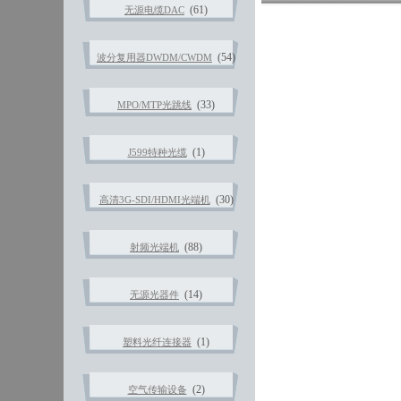
(61)
无源电缆DAC
(54)
波分复用器DWDM/CWDM
(33)
MPO/MTP光跳线
(1)
J599特种光缆
(30)
高清3G-SDI/HDMI光端机
(88)
射频光端机
(14)
无源光器件
(1)
塑料光纤连接器
(2)
空气传输设备