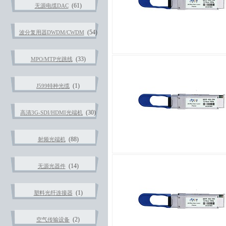
(61)
无源电缆DAC
(54)
波分复用器DWDM/CWDM
(33)
MPO/MTP光跳线
(1)
J599特种光缆
(30)
高清3G-SDI/HDMI光端机
(88)
射频光端机
(14)
无源光器件
(1)
塑料光纤连接器
(2)
空气传输设备