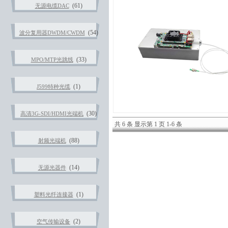
(61)
无源电缆DAC
(54)
波分复用器DWDM/CWDM
(33)
MPO/MTP光跳线
(1)
J599特种光缆
(30)
高清3G-SDI/HDMI光端机
共 6 条 显示第 1 页 1-6 条
(88)
射频光端机
(14)
无源光器件
(1)
塑料光纤连接器
(2)
空气传输设备