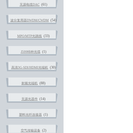
(61)
无源电缆DAC
(54)
波分复用器DWDM/CWDM
(33)
MPO/MTP光跳线
(1)
J599特种光缆
(30)
高清3G-SDI/HDMI光端机
(88)
射频光端机
(14)
无源光器件
(1)
塑料光纤连接器
(2)
空气传输设备