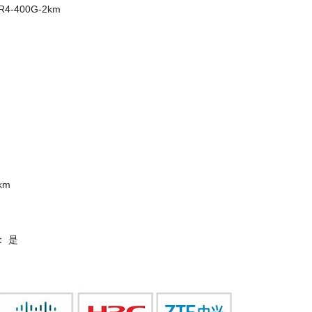
4-400G-2km
km
： 是