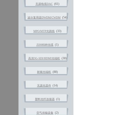
(61)
无源电缆DAC
(54)
波分复用器DWDM/CWDM
(33)
MPO/MTP光跳线
(1)
J599特种光缆
(30)
高清3G-SDI/HDMI光端机
(88)
射频光端机
(14)
无源光器件
(1)
塑料光纤连接器
(2)
空气传输设备